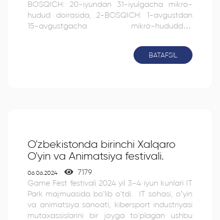
BOSQICH: 20-iyundan 31-iyulgacha mikro-
hudud doirasida, 2-BOSQICH: 1-avgustdan
15-avgustgacha mikro-hududdan
tashqarida.
BATAFSIL
O'zbekistonda birinchi Xalqaro
O'yin va Animatsiya festivali.
7179
06.06.2024
Game Fest festivali 2024 yil 3-4 iyun kunlari IT
Park majmuasida bo'lib o'tdi. IT sohasi, o‘yin
va animatsiya sanoati, kibersport industriyasi
mutaxassislarini bir joyga to'plagan ushbu