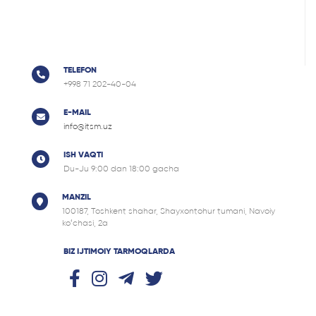
TELEFON
+998 71 202-40-04
E-MAIL
info@itsm.uz
ISH VAQTI
Du-Ju 9:00 dan 18:00 gacha
MANZIL
100187, Tоshkent shahar, Shayxontohur tumani, Navoiy
ko‘chasi, 2a
BIZ IJTIMOIY TARMOQLARDA