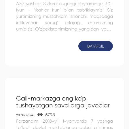
Aziz yoshlar, Sizlarni bugungi bayramingiz 30-
iyun - Yoshlar kuni bilan tabriklaymiz! Siz
yurtimizning mustahkam ishonchi, maqsadga
intiluvchan yorug’ kelajagi, ertamizning
umidisiz! O’zbekistonimizning yangidan-yangi
marralarini zabt etishingizda sizlarga ulkan
zafarlar, kuch-g’ayrat, shijoat, baxt va oilaviy
BATAFSIL
farovonlik tilab qolamiz! Hurmat bilan,
Innovatsiya, texnologiya va strategiya
markazi jamoasi!
Call-markazga eng ko'p
tushayotgan savollarga javoblar
6798
28.06.2024
Farzandim 2018-yil 1-yanvarda 7 yoshga
to‘ladi, davlat maktablariga qabul qilishmas