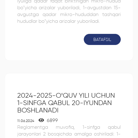
iyuliga qadar faqat biriktirilgan mikro-hudud
bo‘yicha arizalar yuboriladi, 1-avgustdan 15-
avgustga qadar mikro-hududdan tashqari
hududlar bo‘yicha arizalar yuboriladi.
BATAFSIL
2024-2025-O‘QUV YILI UCHUN
1-SINFGA QABUL 20-IYUNDAN
BOSHLANADI
6899
11.06.2024
Reglamentga muvofiq, 1-sinfga qabul
jarayonlari 2 bosqichda amalga oshiriladi: 1-