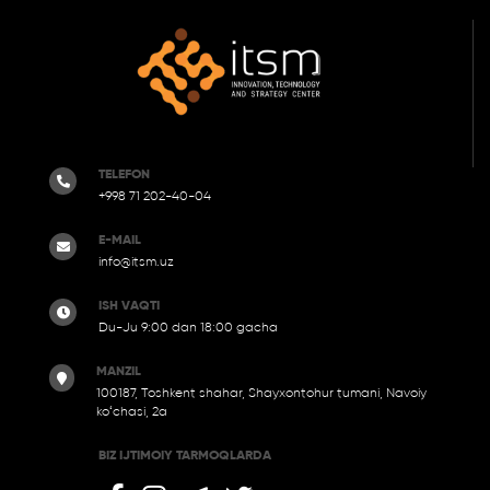
TELEFON
+998 71 202-40-04
E-MAIL
info@itsm.uz
ISH VAQTI
Du-Ju 9:00 dan 18:00 gacha
MANZIL
100187, Tоshkent shahar, Shayxontohur tumani, Navoiy
ko‘chasi, 2a
BIZ IJTIMOIY TARMOQLARDA