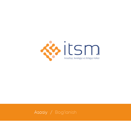
Asosiy
Bog'lanish