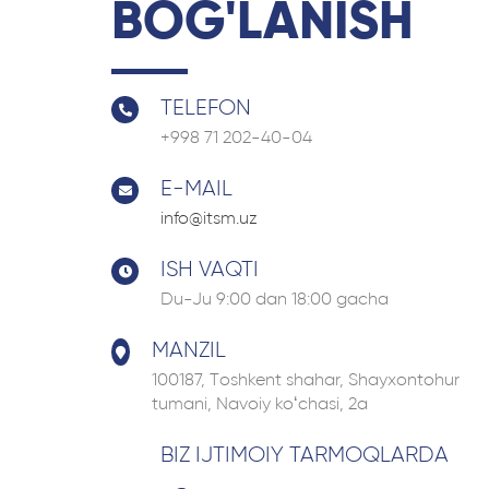
BOG'LANISH
TELEFON
+998 71 202-40-04
E-MAIL
info@itsm.uz
ISH VAQTI
Du-Ju 9:00 dan 18:00 gacha
MANZIL
100187, Tоshkent shahar, Shayxontohur
tumani, Navoiy ko‘chasi, 2a
BIZ IJTIMOIY TARMOQLARDA