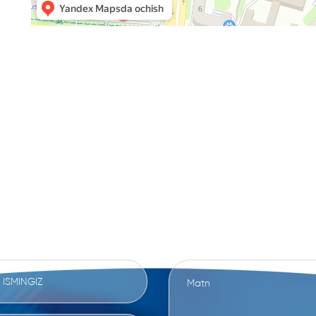
IZ BILAN BOG'LANI
ATLARINGIZNI YOKI FIKRINGIZNI USHBU SHA