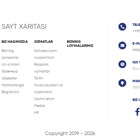
SAYT XARITASI
TEL
+99
BIZ HAQIMIZDA
XIZMATLAR
BIZNING
E-M
LOYIHALARIMIZ
info
Bizning
Konsepsiyani
jamoamiz
rivojlantirish
ISH
Ish o'rinlari
Raqamli
Du-
Galereya
xizmatlar
Voqealar
Ta'lim
MAN
Hamkorlarga
muassasalari va
1001
Bog'lanish
tadbirlarni
tashkil etish
BIZ
Media
HR
Copyright 2019 - 2026