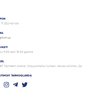
EFON
8 71 202-40-04
AIL
@itsm.uz
 VAQTI
Ju 9:00 dan 18:00 gacha
ZIL
87, Tоshkent shahar, Shayxontohur tumani, Navoiy ko‘chasi, 2a
 IJTIMOIY TARMOQLARDA