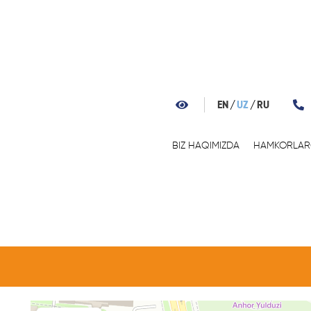
EN
UZ
RU
BIZ HAQIMIZDA
HAMKORLA