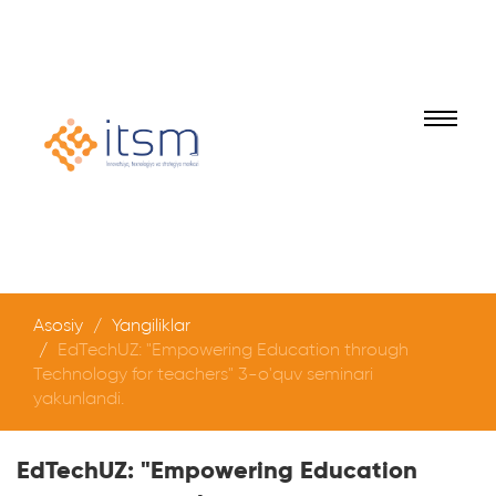
Asosiy
Yangiliklar
EdTechUZ: "Empowering Education through
Technology for teachers" 3-o'quv seminari
yakunlandi.
EdTechUZ: "Empowering Education