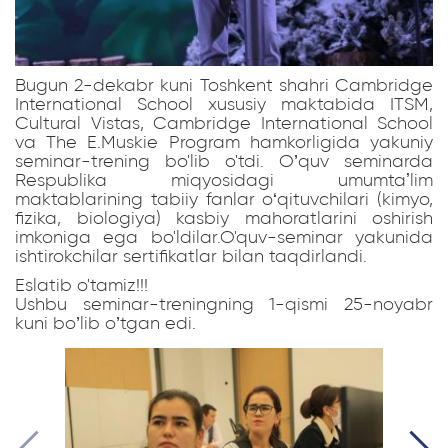
Bugun 2-dekabr kuni Toshkent shahri Cambridge
International School xususiy maktabida ITSM,
Cultural Vistas, Cambridge International School
va The E.Muskie Program hamkorligida yakuniy
seminar-trening bo'lib o'tdi. O’quv seminarda
Respublika miqyosidagi umumtaʼlim
maktablarining tabiiy fanlar o‘qituvchilari (kimyo,
fizika, biologiya) kasbiy mahoratlarini oshirish
imkoniga ega bo'ldilar.O'quv-seminar yakunida
ishtirokchilar sertifikatlar bilan taqdirlandi.
Eslatib o'tamiz!!!
Ushbu seminar-treningning 1-qismi 25-noyabr
kuni bo’lib o’tgan edi.