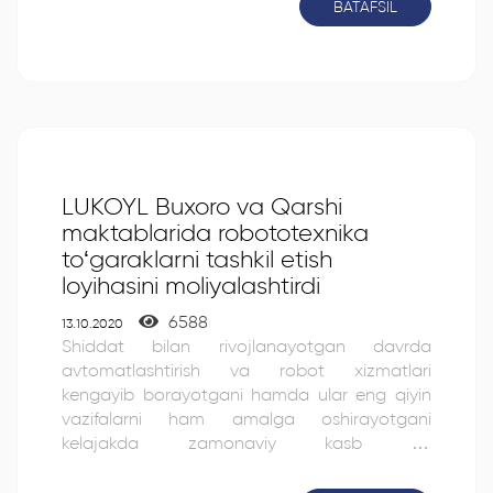
BATAFSIL
LUKOYL Buxoro va Qarshi
maktablarida robototexnika
to‘garaklarni tashkil etish
loyihasini moliyalashtirdi
6588
13.10.2020
Shiddat bilan rivojlanayotgan davrda
avtomatlashtirish va robot xizmatlari
kengayib borayotgani hamda ular eng qiyin
vazifalarni ham amalga oshirayotgani
kelajakda zamonaviy kasb va
mutaxassislarga talab ortib borishidan dalolat
beradi. Yoshlarni zamonaviy va kelajak