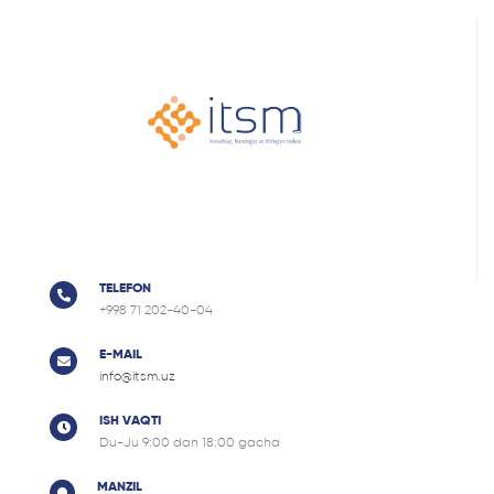
rejalashtirilgan.
TELEFON
+998 71 202-40-04
E-MAIL
info@itsm.uz
ISH VAQTI
Du-Ju 9:00 dan 18:00 gacha
MANZIL