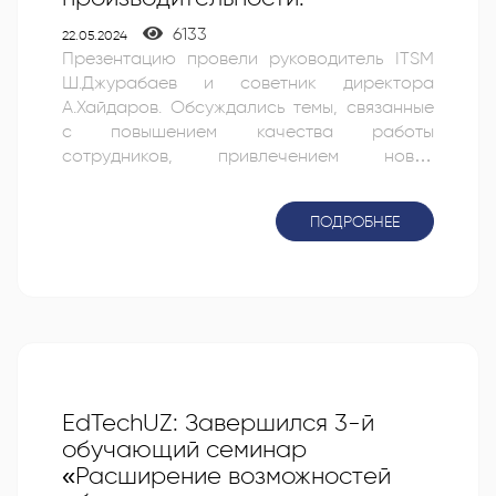
6133
22.05.2024
Презентацию провели руководитель ITSM
Ш.Джурабаев и советник директора
А.Хайдаров. Обсуждались темы, связанные
с повышением качества работы
сотрудников, привлечением новых
инновационных проектов, а также
расширением направлений деятельности
ПОДРОБНЕЕ
центра. Оптимизация производительности
ITSM — важный процесс, который служит
развитию компании, повышению ее
конкурентоспособности и успешной
реализации инновационных идей.
EdTechUZ: Завершился 3-й
обучающий семинар
«Расширение возможностей