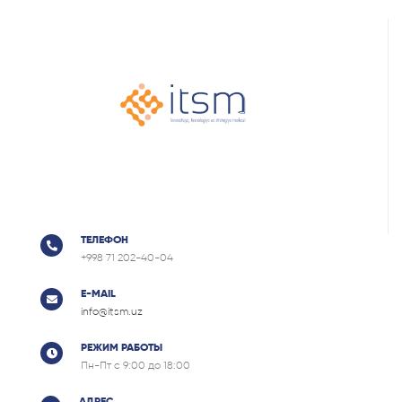
иностранных языков государственных
образовательных учреждений должны
иметь национальный сертификат уровня не
ниже В2...
ТЕЛЕФОН
+998 71 202-40-04
E-MAIL
info@itsm.uz
РЕЖИМ РАБОТЫ
Пн-Пт с 9:00 до 18:00
АДРЕС