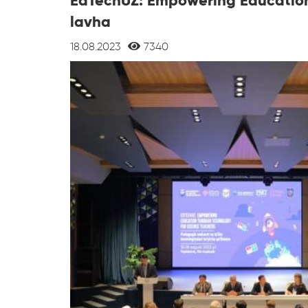
EdTechUZ: Empowering Education
lavha
18.08.2023
7340