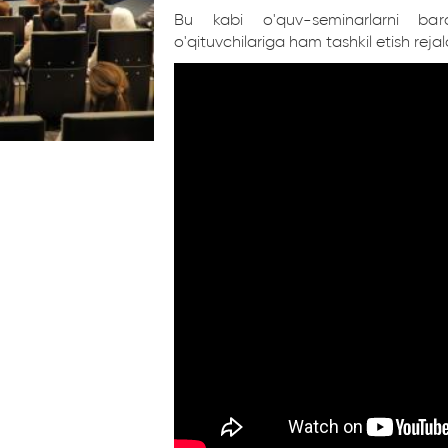
Bu kabi o'quv-seminarlarni bar
o'qituvchilariga ham tashkil etish rejal