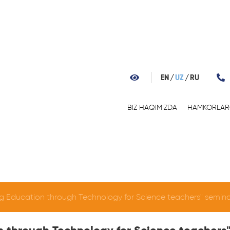
EN
UZ
RU
BIZ HAQIMIZDA
HAMKORLA
 Education through Technology for Science teachers" semina