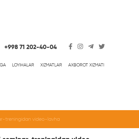
+998 71 202-40-04
RGA
LOYIHALAR
XIZMATLAR
AXBOROT XIZMATI
r-treningidan video-lavha