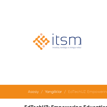
Asosiy
Yangiliklar
EdTechUZ: Empowering