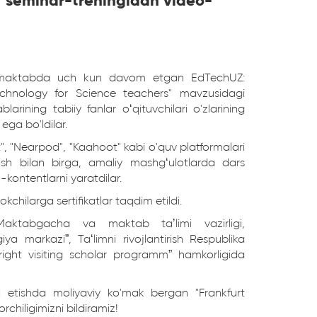
 seminar-treningidan video-
0-maktabda uch kun davom etgan EdTechUZ:
hnology for Science teachers" mavzusidagi
ining tabiiy fanlar o‘qituvchilari o'zlarining
 ega bo'ldilar.
", "Nearpod", "Kaahoot" kabi o'quv platformalari
ish bilan birga, amaliy mashg‘ulotlarda dars
o-kontentlarni yaratdilar.
chilarga sertifikatlar taqdim etildi.
 Maktabgacha va maktab taʼlimi vazirligi,
ya markazi”, Ta‘limni rivojlantirish Respublika
ight visiting scholar programm” hamkorligida
il etishda moliyaviy ko'mak bergan "Frankfurt
chiligimizni bildiramiz!