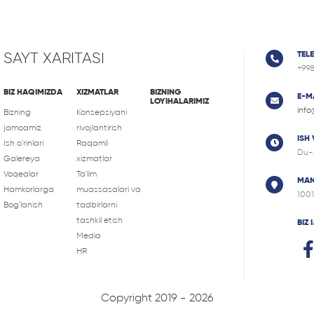
SAYT XARITASI
TEL
+99
BIZ HAQIMIZDA
XIZMATLAR
BIZNING
E-M
LOYIHALARIMIZ
info
Bizning
Konsepsiyani
jamoamiz
rivojlantirish
ISH
Ish o'rinlari
Raqamli
Du-
Galereya
xizmatlar
Voqealar
Ta'lim
MAN
Hamkorlarga
muassasalari va
1001
Bog'lanish
tadbirlarni
tashkil etish
BIZ
Media
HR
Copyright 2019 - 2026