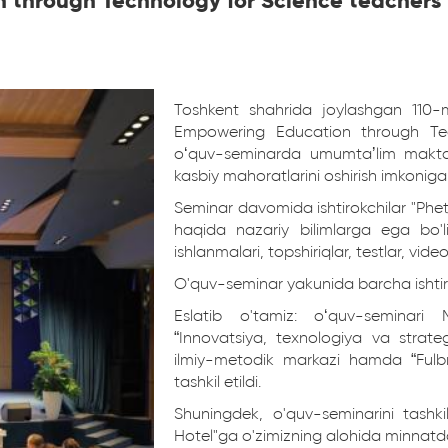
 through Technology for Science teachers"
Toshkent shahrida joylashgan 11
Empowering Education through Tec
o‘quv-seminarda umumtaʼlim maktablar
kasbiy mahoratlarini oshirish imkoniga
Seminar davomida ishtirokchilar "Phet
haqida nazariy bilimlarga ega bo'l
ishlanmalari, topshiriqlar, testlar, vide
O'quv-seminar yakunida barcha ishtirok
Eslatib o'tamiz: o‘quv-seminari
“Innovatsiya, texnologiya va strategi
ilmiy-metodik markazi hamda “Fulbr
tashkil etildi.
Shuningdek, o'quv-seminarini tashk
Hotel"ga o'zimizning alohida minnatdor