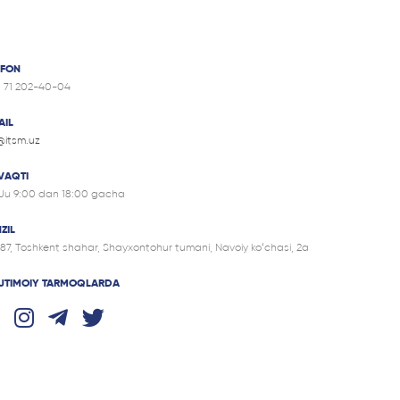
EFON
8 71 202-40-04
AIL
@itsm.uz
 VAQTI
Ju 9:00 dan 18:00 gacha
ZIL
87, Tоshkent shahar, Shayxontohur tumani, Navoiy ko‘chasi, 2a
 IJTIMOIY TARMOQLARDA