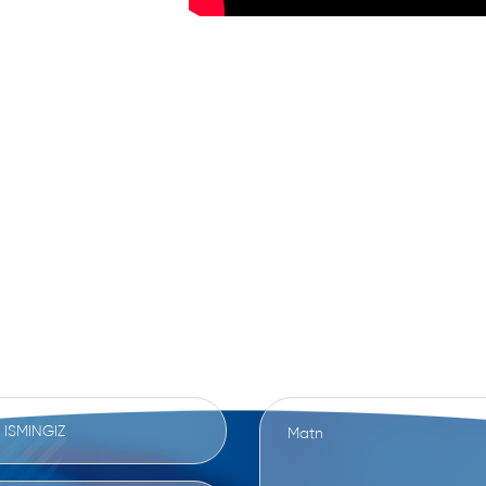
IZ BILAN BOG'LANI
ATLARINGIZNI YOKI FIKRINGIZNI USHBU SHA