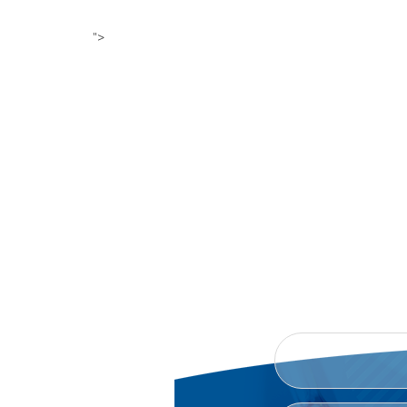
">
B
TAKLIFLARINGIZNI, SHIKOY