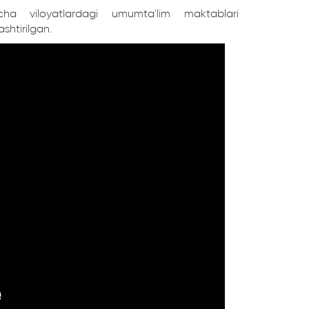
cha viloyatlardagi umumta'lim maktablari
ashtirilgan.