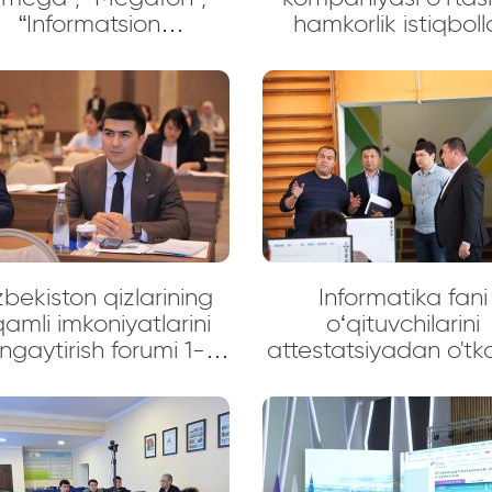
“Informatsion
hamkorlik istiqboll
nologiyalar fabrikasi”
muhokama etild
Digital Holding” xorijiy
mpaniyalari vakillari
lan uchrashuvi bo‘lib
o‘tdi
bekiston qizlarining
Informatika fani
amli imkoniyatlarini
o‘qituvchilarini
ngaytirish forumi 1-
attestatsiyadan o'tk
anel muhokamasi
jarayonini joyiga ch
o‘rganish maqsad
soha mas'ullari
Qashqadaryo viloya
tashrif buyurishd