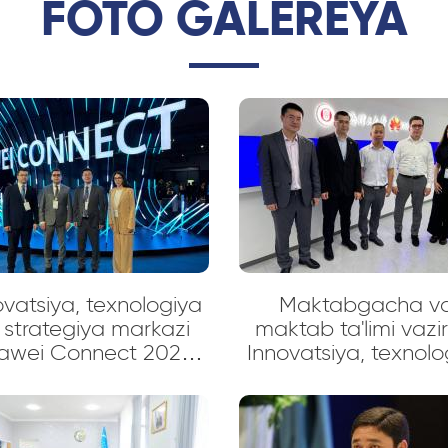
FOTO GALEREYA
ovatsiya, texnologiya
Maktabgacha v
 strategiya markazi
maktab ta'limi vazirl
awei Connect 2024"
Innovatsiya, texnolo
sammitida!
va strategiya mark
hamda mahalliy
universitetlar mas'