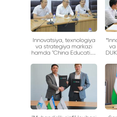
Innovatsiya, texnologiya
“Inn
va strategiya markazi
va
hamda "China Education
DUK
Silk Road Education
R
Technology" kompaniyasi
riv
vakillari bilan uchrashuv
ilm
bo‘lib o‘tdi!
va