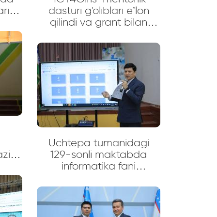
ari
dasturi g'oliblari e’lon
i
qilindi va grant bilan
taqdirlandi
Uchtepa tumanidagi
azish
129-sonli maktabda
iqib
informatika fani
ida
o‘qituvchilari va АKT
xodimlari uchun elektron
tiga
taʼlim resurslari taqdimoti
i
bo‘lib o‘tdi