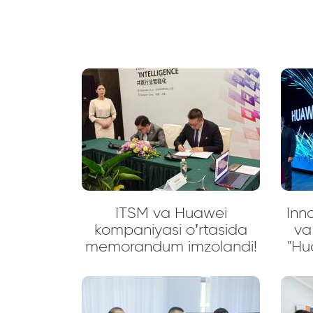
ITSM va Huawei
Inn
kompaniyasi o’rtasida
va
memorandum imzolandi!
"Hu