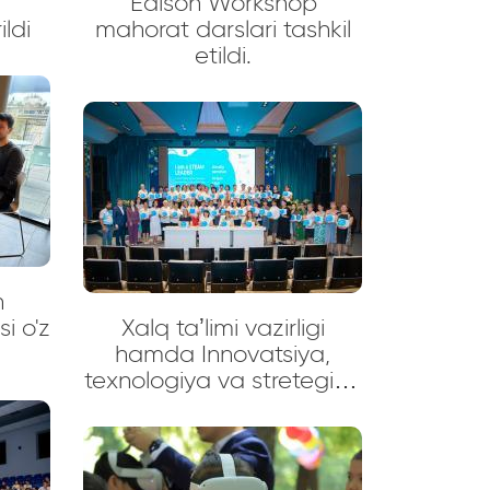
"Edison Workshop"
ildi
mahorat darslari tashkil
etildi.
h
i o'z
Xalq taʼlimi vazirligi
hamda Innovatsiya,
texnologiya va stretegiya
markazi tomonidan
tashkil etilgan o‘quv-
seminari ishtirokchilarining
taqdirlash marosimi bo‘lib