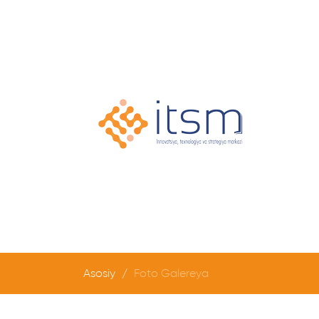
Asosiy
Foto Galereya