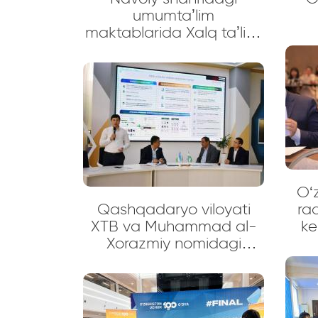
umumtaʼlim
maktablarida Xalq taʼlimi
tex
vazirligining elektron
va “
taʼlim resurslari taqdimoti
ko
bo‘lib o‘tdi
bi
O‘z
Qashqadaryo viloyati
raq
XTB va Muhammad al-
ke
Xorazmiy nomidagi
p
Toshkent axborot
texnologiyalari
universiteti Qarshi filiali
o‘rtasida o‘zaro hamkorlik