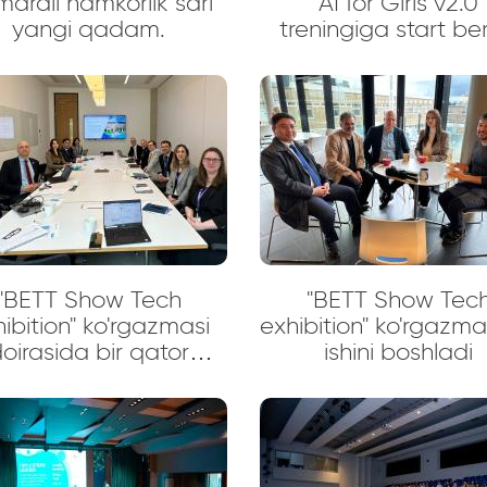
arali hamkorlik sari
“AI for Girls v2.0”
yangi qadam.
treningiga start ber
"BETT Show Tech
"BETT Show Tec
tion" ko'rgazmasi
exhibition" ko'rgazmas
oirasida bir qator
ishini boshladi
marali uchrashuvlar
bo'lib o'tdi