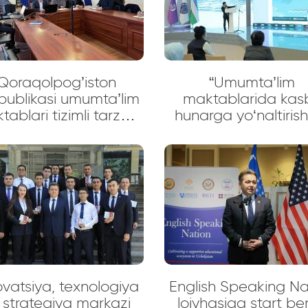
Qoraqolpog’iston
“Umumta’lim
publikasi umumta’lim
maktablarida kas
ablari tizimli tarzda
hunarga yo‘naltiris
o’rganilmoqda.
psixologik xizmat
innovatsion yondas
mavzusida o‘quv-am
seminar
ovatsiya, texnologiya
English Speaking Na
 strategiya markazi
loiyhasiga start ber