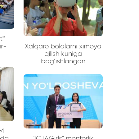
o‘tdi!
t”
r-
Xalqaro bolalarni ximoya
qilish kuniga
bag‘ishlangan
“O‘ynaymiz-o‘rganamiz”
festivalidan fotolavhalar
M
ida
"ICT4Girls" mentorlik