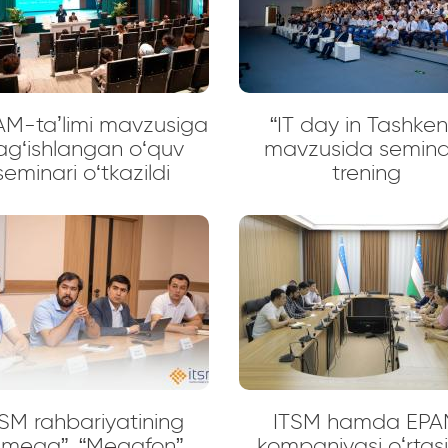
M-taʼlimi mavzusiga
“IT day in Tashken
ag‘ishlangan o‘quv
mavzusida semina
seminari o‘tkazildi
trening
SM rahbariyatining
ITSM hamda EPA
mega”, “Megafon”,
kompaniyasi oʻrtas