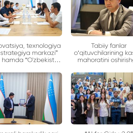
xodimlari 19-21 sen
kunlarida bo'lib o'ta
"Huawei Connect 2
tadbirida ishtirok e
maqsadida Shanx
shahriga tashr
ovatsiya, texnologiya
Tabiiy fanlar
 strategiya markazi”
o‘qituvchilarining ka
 hamda “O'zbekiston
mahoratini oshiris
espublikasi ta’limni
bag‘ishlangan o‘q
ojlantirish Respublika
treninglari bo‘lib
iy-metodik markazi”
o‘tmoqda
killari bilan yig'ilish
bo‘lib o‘tdi!