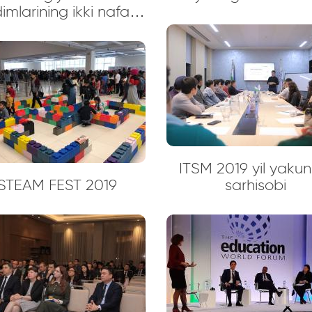
imlarining ikki nafari
Q TAʼLIMI AʼLOCHISI”
ʻkrak-nishoni bilan
taqdirlandi
ITSM 2019 yil yakunl
STEAM FEST 2019
sarhisobi