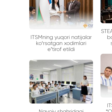
STEA
ITSMning yuqori natijalar
b
ko‘rsatgan xodimlari
e’tirof etildi
IT
Navoiy shahridagi
“O