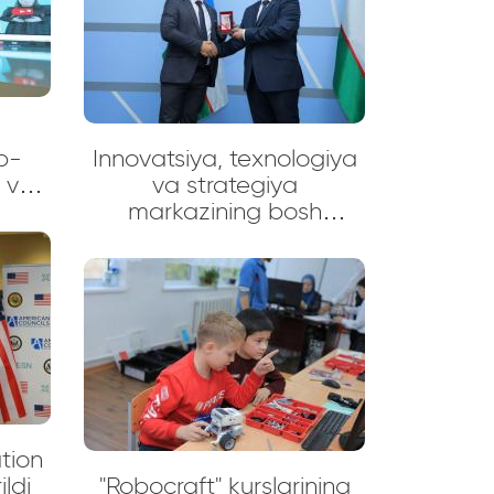
b-
Innovatsiya, texnologiya
h va
va strategiya
da
markazining bosh
huv”
direktori Abduvali
aliy
Abdunabiyevich
Haydarov "Oʻzbekiston
Respublikasi
Mustaqilligining 30 yilligi"
esdalik nishoni bilan
taqdirlandi!
tion
ildi
"Robocraft" kurslarining