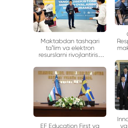
memorandumi imzolandi
Maktabdan tashqari
Res
taʼlim va elektron
makt
resurslarni rivojlantirish
boshqarmasi boshlig‘i
Farrux Abduvaxidov
tomonidan taklif etilgan
“Mening daraxtim” (“My
tree”) loyihasi final
bosqichida g‘olib deb
topildi va tanlovda TOP-
100 talikdan joy oldi.
Inn
EF Education First va
va