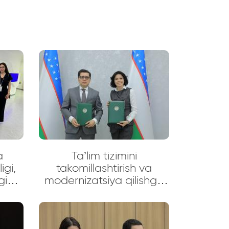
a
Ta’lim tizimini
igi,
takomillashtirish va
giya
modernizatsiya qilishga
azi
intilish doirasida
Maktabgacha va
ul
maktab ta’limi vazirligi