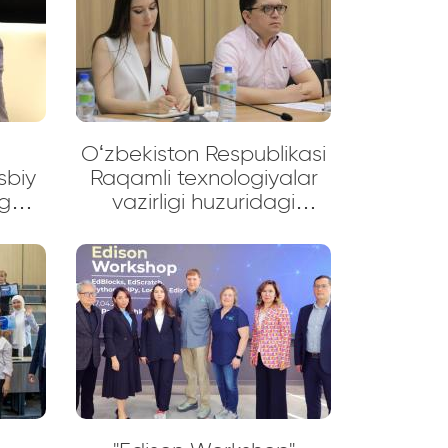
tabr
huzuridagi Innovatsiya,
digan
texnologiya va strategiya
024"
markazi hamda
tish
O‘zbekiston Respublikasi
ay
taʼlimni rivojlantirish
respublika ilmiy-meto
Oʻzbekiston Respublikasi
sbiy
Raqamli texnologiyalar
hga
vazirligi huzuridagi
uv-
"Koinot tadqiqotlari va
texnologiyalari agentligi"
vakillari oʻrtasida
uchrashuv boʻlib oʻtdi.