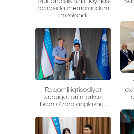
"Muhandislik sinfi" loyihasi
Sam
doirasida memorandum
imzolandi
Raqamli iqtisodiyot
exhibi
tadqiqotlari markazi
d
bilan o‘zaro anglashuv
sa
Memorandumi imzolandi