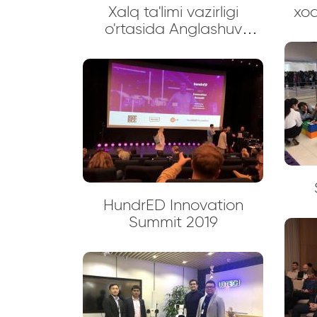
Xalq ta'limi vazirligi
xod
o'rtasida Anglashuv
“XAL
memorandumi imzolandi
ko
HundrED Innovation
Summit 2019