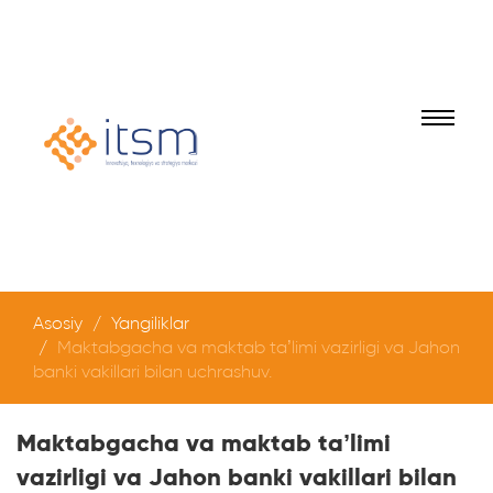
Asosiy
Yangiliklar
Maktabgacha va maktab ta’limi vazirligi va Jahon
banki vakillari bilan uchrashuv.
Maktabgacha va maktab ta’limi
vazirligi va Jahon banki vakillari bilan