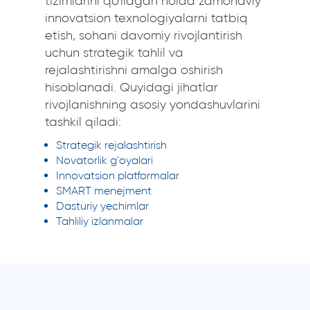
tizimlarini qo'llagan holda zamonaviy
innovatsion texnologiyalarni tatbiq
etish, sohani davomiy rivojlantirish
uchun strategik tahlil va
rejalashtirishni amalga oshirish
hisoblanadi. Quyidagi jihatlar
rivojlanishning asosiy yondashuvlarini
tashkil qiladi:
Strategik rejalashtirish
Novatorlik g'oyalari
Innovatsion platformalar
SMART menejment
Dasturiy yechimlar
Tahliliy izlanmalar