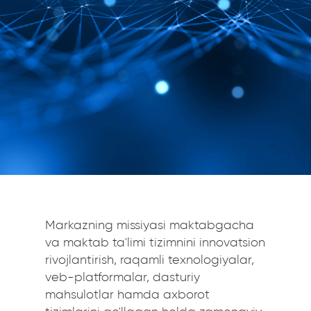
Markazning missiyasi maktabgacha
va maktab ta'limi tizimnini innovatsion
rivojlantirish, raqamli texnologiyalar,
veb-platformalar, dasturiy
mahsulotlar hamda axborot