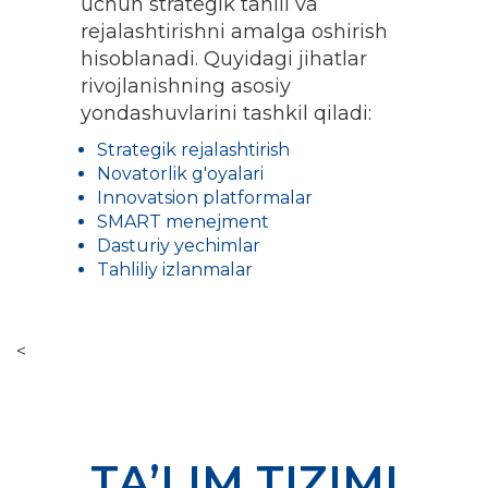
uchun strategik tahlil va
rejalashtirishni amalga oshirish
hisoblanadi. Quyidagi jihatlar
rivojlanishning asosiy
yondashuvlarini tashkil qiladi:
Strategik rejalashtirish
Novatorlik g'oyalari
Innovatsion platformalar
SMART menejment
Dasturiy yechimlar
Tahliliy izlanmalar
<
TA’LIM TIZIMI