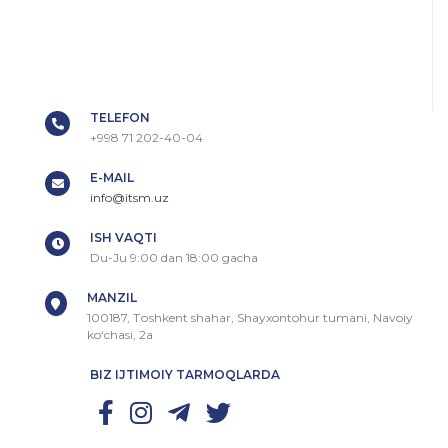
TELEFON
+998 71 202-40-04
E-MAIL
info@itsm.uz
ISH VAQTI
Du-Ju 9:00 dan 18:00 gacha
MANZIL
100187, Tоshkent shahar, Shayxontohur tumani, Navoiy
ko‘chasi, 2a
BIZ IJTIMOIY TARMOQLARDA