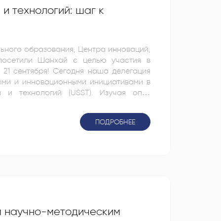
и технологий: шаг к
ьного образования, Центра инноваций,
 посетили Шанхай с целью участия в
ня наша делегация
ыми и инновационными инициативами в
логий (USST). Изучая опыт
ивную и безопасную среду обучения в
 стремимся применить эти идеи для
ПОДРОБНЕЕ
м научно-методическим