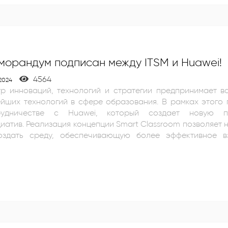
морандум подписан между ITSM и Huawei!
4564
.2024
тр инноваций, технологий и стратегии предпринимает 
ейших технологий в сфере образования. В рамках этого
рудничестве с Huawei, который создает новую 
иатив. Реализация концепции Smart Classroom позволяет 
оздать среду, обеспечивающую более эффективное вз
льзование технологий Smart Security обеспечивает выс
итить студентов; направление Cloud Data открывает 
лиза образовательных ресурсов, и вместе мы наде
пасный и эффективный. среда обучения.