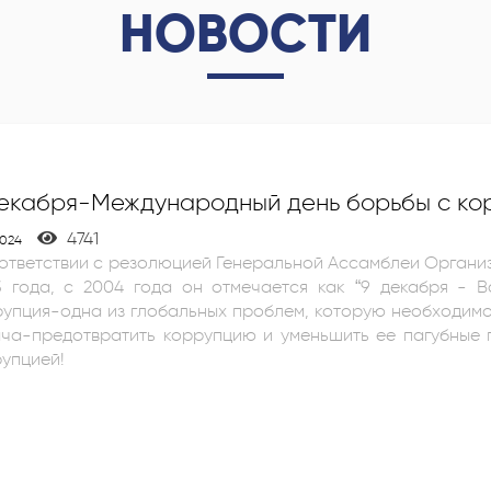
НОВОСТИ
декабря-Международный день борьбы с ко
4741
2024
ответствии с резолюцией Генеральной Ассамблеи Организ
3 года, с 2004 года он отмечается как “9 декабря - В
упция-одна из глобальных проблем, которую необходим
а-предотвратить коррупцию и уменьшить ее пагубные последствия. Будем 
упцией!