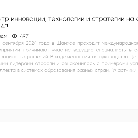
тр инновации, технологии и стратегии на
4"!
4971
.2024
1 сентября 2024 года в Шанхае проходит международна
оприятии принимают участие ведущие специалисты в о
шений. В ходе мероприятия руководство Центра встретилось с экспертами Huawei и
гими лидерами отрасли и ознакомилось с примерами усп
ллекта в системах образования разных стран. Участники 
еллекта может значительно повысить качество образов
ованным к потребностям каждого учащегося. Делегация Узбекистана активно обсуждала
ожности интеграции новых технологий в существующие о