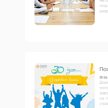
мет
пла
разр
Поз
30.06
Дор
молодежи! Вы – крепкая вера нашей ст
завтрашнего дня! Желаем
на покоре
стра