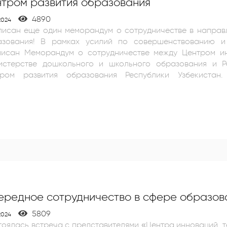
нтром развития образования
4890
2024
писан еще один меморандум о сотрудничестве в направ
лий по совершенствованию и модернизации системы образования
писан Меморандум о сотрудничестве между Центром ин
истерстве дошкольного и школьного образования и Р
тром развития образования Республики Узбекистан
ожности для сотрудничества в области образования и науки. Осно
з основных направлений совместной деятельности станет участие обоих
ждений в отечественных и зарубежных грантах, направле
я. Внедрение инновационных педагогических технологий и современных методов
проектов, направленных на развитие сферы образования;
грация информационных систем, организация разработки 
ередное сотрудничество в сфере образов
5809
2024
оялась встреча с представителями «Центра инноваций, т