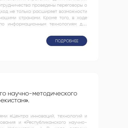
дход не только расширяет возможности
ми. Кроме того, в ходе
по информационным технологиям для
студентов в области информационных
ПОДРОБНЕЕ
го научно-методического
екистан».
ями «Центра инноваций, технологий и
ования и «Республиканского научно-