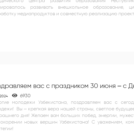
одического центра развития образования Республи
нировалось развивать внешкольное образование, ц
аботку медиапродуктов и совместную реализацию проект
дравляем вас с праздником 30 июня – с 
6930
.2024
огие молодежи Узбекистана, поздравляем вас с сего
раны, светлое будущее, стремящееся к цели, надежда нашего
 вам больших побед, энергии, мужества, счастья и семейного благополучия
нии новых вершин Узбекистана! С уважением, команда Центра инновации, технологии и
тегии!