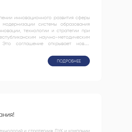
лении инновационного развития сферы
новации, технологии и стратегии при
еспубликанским научно-методическим
. Это соглашение открывает новые
вные направления
ПОДРОБНЕЕ
нных на реализацию научных проектов в
образовательных платформ и...
ания!
ехнологий и стратегии» ДУК и компании