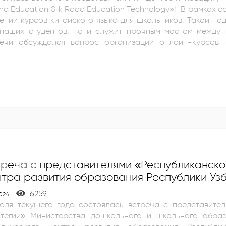
ducation Silk Road Education Technology»! В рамках сотрудничества проведены переговоры о
ении курсов китайского языка для школьников. Такой по
наших студентов, но и служит прочным мостом между нашими страна
речи обсуждался вопрос организации онлайн-курсов 
дентов. Эти курсы направлены на развитие навыков 
ологий.
треча с представителями «Республиканско
тра развития образования Республики Узб
6259
2024
июля текущего года состоялась встреча с представител
атегии» Министерства дошкольного и школьного образ