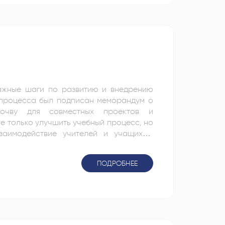
важные шаги по развитию и внедрению
 процесса был подписан меморандум о
почву для совместных проектов и
не только улучшить учебный процесс, но
аимодействие учителей и учащихся;
окий уровень безопасности, способный
новые возможности для управления и
ПОДРОБНЕЕ
емся создать более инновационный,