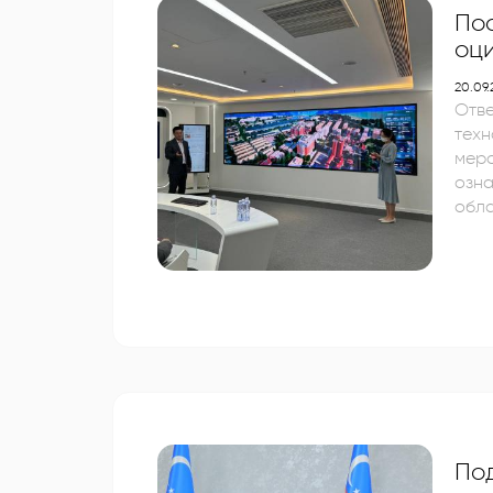
Пос
оц
20.09
Отве
тех
мероп
озн
обла
сов
Шан
даль
По