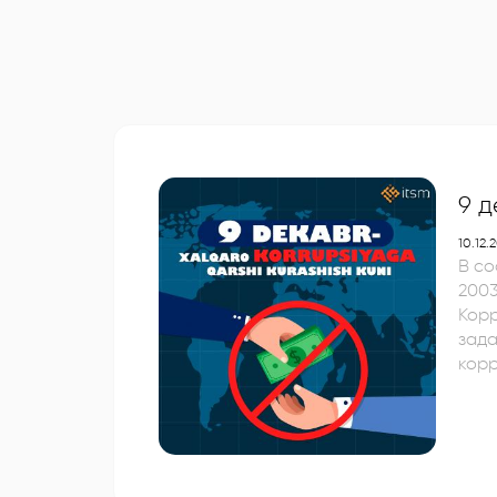
9 
10.12.
В со
200
Корр
задач
корр