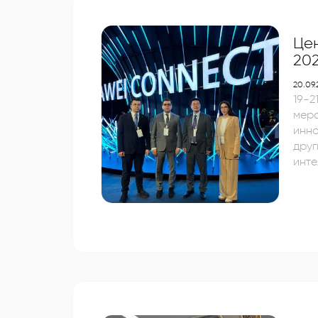
Цен
202
20.09
19-2
мер
инновационных ре
дру
инте
инт
адаптир
возм