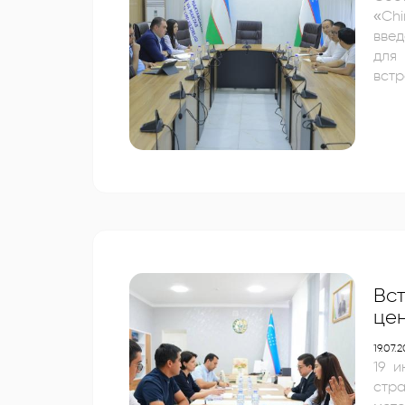
«China E
введ
для 
вст
сту
техн
Вс
цен
19.07.
19 
стр