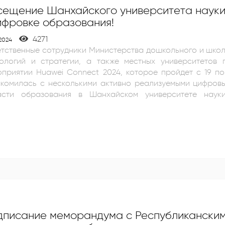
ещение Шанхайского университета науки 
ифровке образования!
4271
.2024
тственные сотрудники Министерства дошкольного и школ
нологий и стратегии, а также местных университетов
риятии Huawei Connect 2024, которое пройдет с 19 по 21 сентября! Сегод
акомилась с несколькими активно реализуемыми цифров
сти образования в Шанхайском университете науки и техно
ременных технологий, которые помогают создать эффект
хайском университете науки и технологий, мы также
нейшего развития нашей образовательной среды.
дписание меморандума с Республикански