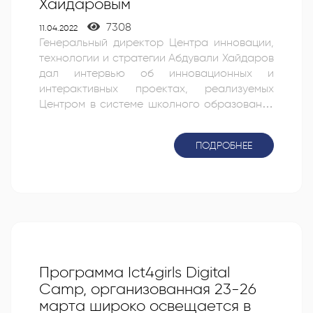
Хайдаровым
7308
11.04.2022
Генеральный директор Центра инновации,
технологии и стратегии Абдували Хайдаров
дал интервью об инновационных и
интерактивных проектах, реализуемых
Центром в системе школного образования
для проекта “Кулай хаёт”. Видео:Youtube
ПОДРОБНЕЕ
Программа Ict4girls Digital
Camp, организованная 23-26
марта широко освещается в