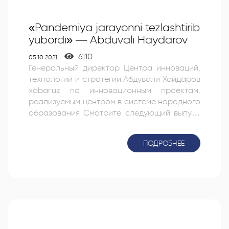
«Pandemiya jarayonni tezlashtirib
yubordi» — Abduvali Haydarov
6110
05.10.2021
Генеральный директор Центра инноваций,
технологий и стратегии Абдували Хайдаров
xabar.uz по инновационным проектам,
реализуемым центром в системе народного
образования Смотрите следующий выпуск
проекта “110 метров в высоту” с участием
генерального директора ITSM по ссылке
ПОДРОБНЕЕ
ниже