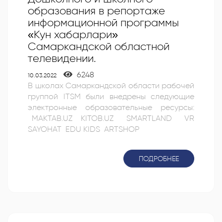
образования в репортаже
информационной программы
«Кун хабарлари»
Самаркандской областной
телевидении.
6248
10.03.2022
В школах Самаркандской области рабочей
группой ITSM были внедрены следующие
электронные образовательные ресурсы:
MAKTAB.UZ KITOB.UZ SMARTLAND VR
SAYOHAT EDU KIDS ARTSHOP
ПОДРОБНЕЕ