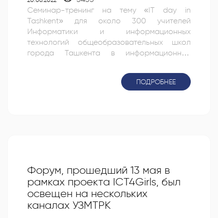
20.06.2022
Семинар-тренинг на тему «IT day in
Tashkent» для около 300 учителей
Информатики и информационных
технологий общеобразовательных школ
города Ташкента в информационной
программе «Замон» телеканала
«Севимли».
ПОДРОБНЕЕ
Форум, прошедший 13 мая в
рамках проекта ICT4Girls, был
освещен на нескольких
каналах УЗМТРК