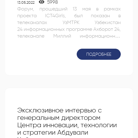
5998
13.05.2022
Форум, прошедший 13 мая в рамках
проекта ICT4Girls, был показан в
телеканалах УзМТРК Узбекистан
24 информационных программе Ахборот 24,
телеканале Миллий информационных
программе Миллар, телеканале
Севимли информационных программе
ПОДРОБНЕЕ
Замон
Эксклюзивное интервью с
генеральным директором
Центра инновации, технологии
и стратегии Абдували