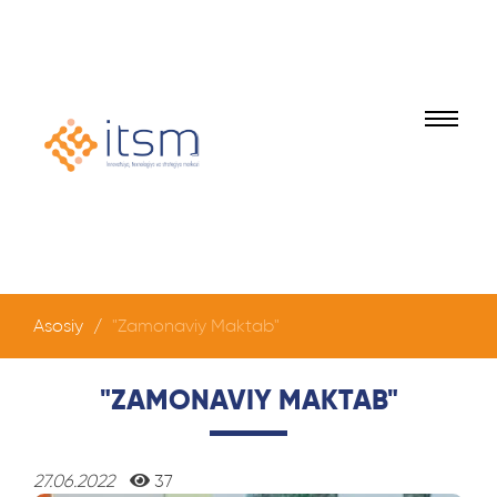
Asosiy
"Zamonaviy Maktab"
"ZAMONAVIY MAKTAB"
27.06.2022
37