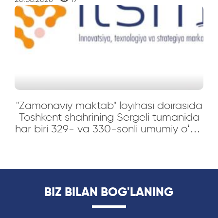
"Zamonaviy maktab" loyihasi doirasida
Toshkent shahrining Sergeli tumanida
har biri 329- va 330-sonli umumiy oʻrta
taʼlim maktablarining ochilish marosimi
BIZ BILAN BOG'LANING