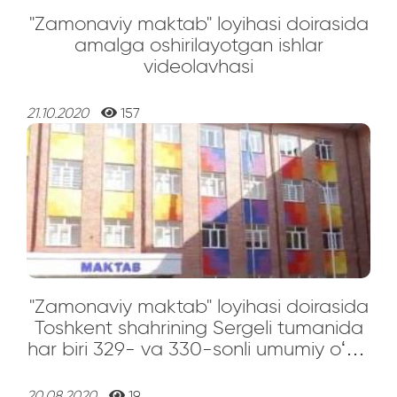
"Zamonaviy maktab" loyihasi doirasida
amalga oshirilayotgan ishlar
videolavhasi
21.10.2020
157
"Zamonaviy maktab" loyihasi doirasida
Toshkent shahrining Sergeli tumanida
har biri 329- va 330-sonli umumiy oʻrta
taʼlim maktablarining ochilish marosimi
20.08.2020
19