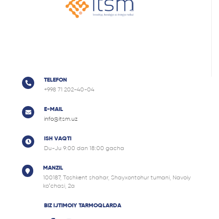
TELEFON
+998 71 202-40-04
E-MAIL
info@itsm.uz
ISH VAQTI
Du-Ju 9:00 dan 18:00 gacha
MANZIL
100187, Tоshkent shahar, Shayxontohur tumani, Navoiy
ko‘chasi, 2a
BIZ IJTIMOIY TARMOQLARDA