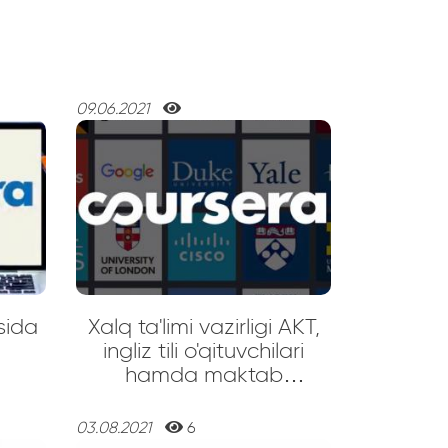
09.06.2021
sida
Xalq ta'limi vazirligi AКT,
h
ingliz tili o'qituvchilari
hamda maktab
bitiruvchilarga yangi 75
dоna noutbuk taqdim
03.08.2021
6
etmoqda