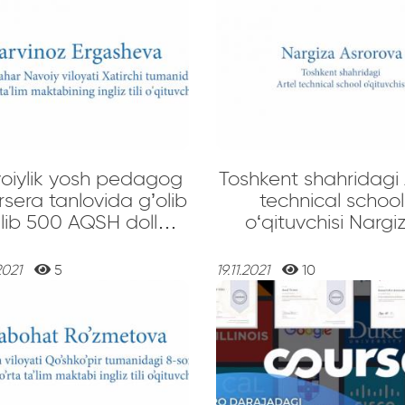
oiylik yosh pedagog
Toshkent shahridagi 
sera tanlovida g’olib
technical school
AQSH dollar
o‘qituvchisi Nargi
'shimcha daromad
Asrorova “Tesol” kursida
topishni boshladi
o‘qib, bepul xalqa
2021
5
19.11.2021
10
kvalifikatsiyaga e
bo‘ldi