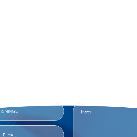
oifasiga ega bo'ldi
IZ BILAN BOG'LANI
ATLARINGIZNI YOKI FIKRINGIZNI USHBU SHA