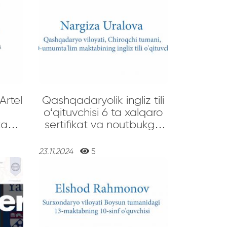
Artel
Qashqadaryolik ingliz tili
o‘qituvchisi 6 ta xalqaro
za
sertifikat va noutbukga
ega bo‘ldi
ro
23.11.2024
5
ga