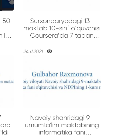
a 50
Surxondaryodagi 13-
i
maktab 10-sinf o’quvchisi
ilari
Coursera’da 7 tadan
ziyod professional
sertifikatlarga ega bo’ldi
24.11.2021
va endi IT markazda
faoliyat olib boradi
f
Navoiy shahridagi 9-
qaro
umumta'lim maktabining
ldi
informatika fani