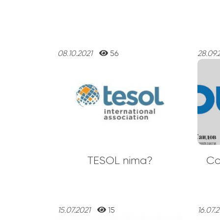
08.10.2021
56
28.09.
TESOL nima?
Co
15.07.2021
15
16.07.