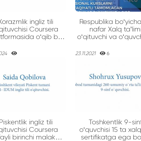
Xorazmlik ingliz tili
Respublika bo‘yich
qituvchisi Coursera
nafar Xalq ta’lim
tformasida o‘qib bir
o‘qituvchi va o‘quvch
da 600 AQSH dollar
notebook bilan
shimcha daromadga
taqdirlandi!
2024
23.11.2021
6
ega bo‘lmoqda
Piskentlik ingliz tili
Toshkentlik 9-sin
qituvchisi Coursera
o‘quvchisi 15 ta xal
fayli birinchi malaka
sertifikatga ega bo‘