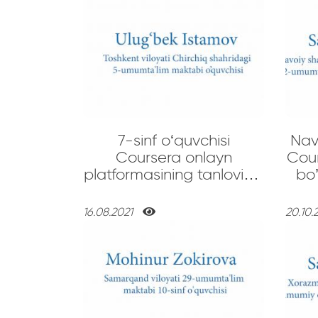
7-sinf o‘quvchisi
Nav
Coursera onlayn
Cour
platformasining tanlovida
bo’lib 500 
ishtirok etib, noutbuk
qo
sohibi bo‘ldi
16.08.2021
20.10.