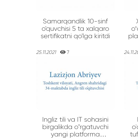
Samarqandlik 10-sinf
o'quvchisi 5 ta xalqaro
o‘
sertifikatni qo'lga kiritdi
pla
oy
qo‘
25.11.2021
7
24.11.
Ingliz tili va IT sohasini
birgalikda o’rgatuvchi
o`
yangi platforma
tu