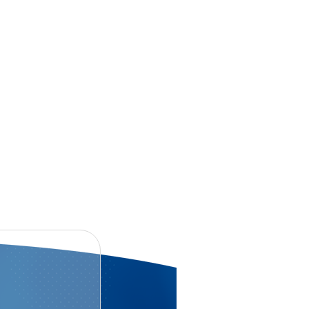
o‘qituvchisi xalqaro
darajadagi sertifikatlarni
qo‘lga kiritdi
NG
KLDA YUBORISHINGIZ MUMKIN