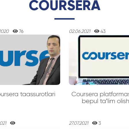
COURSERA
2020
76
02.06.2021
43
ursera taassurotlari
Coursera platforma
bepul ta’lim olis
2021
27.07.2021
3