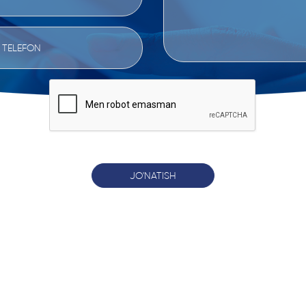
JO'NATISH