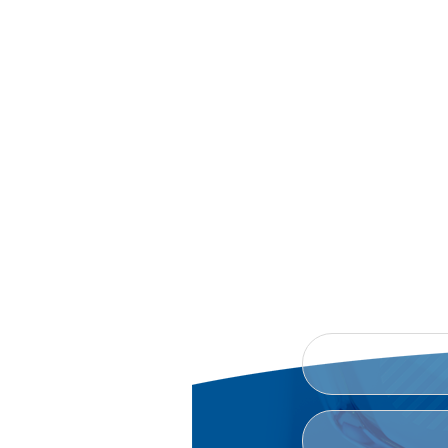
yaratayotgan angrenlik
t
o’qituvchi Coursera
tanlovining g’olibi bo’ldi
B
TAKLIFLARINGIZNI, SHIKOY