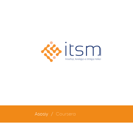
Asosiy
Coursera