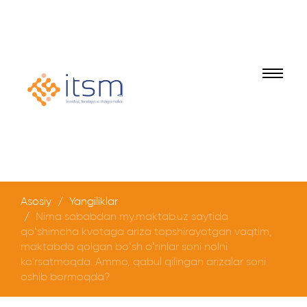
Asosiy
Yangiliklar
Nima sababdan my.maktab.uz saytida
qo‘shimcha kvotaga ariza topshirayotgan vaqtim,
maktabda qolgan bo‘sh o‘rinlar soni nolni
ko'rsatmoqda. Ammo, qabul qilingan arizalar soni
oshib bormoqda?