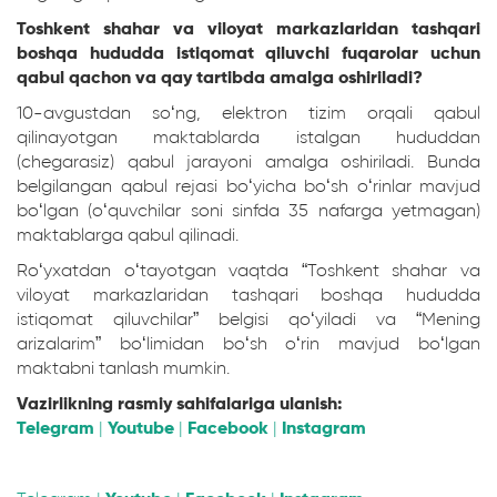
Toshkent shahar va viloyat markazlaridan tashqari
boshqa hududda istiqomat qiluvchi fuqarolar uchun
qabul qachon va qay tartibda amalga oshiriladi?
10-avgustdan so‘ng, elektron tizim orqali qabul
qilinayotgan maktablarda istalgan hududdan
(chegarasiz) qabul jarayoni amalga oshiriladi. Bunda
belgilangan qabul rejasi bo‘yicha bo‘sh o‘rinlar mavjud
bo‘lgan (o‘quvchilar soni sinfda 35 nafarga yetmagan)
maktablarga qabul qilinadi.
Ro‘yxatdan o‘tayotgan vaqtda “Toshkent shahar va
viloyat markazlaridan tashqari boshqa hududda
istiqomat qiluvchilar” belgisi qo‘yiladi va “Mening
arizalarim” bo‘limidan bo‘sh o‘rin mavjud bo‘lgan
maktabni tanlash mumkin.
Vazirlikning rasmiy sahifalariga ulanish:
Telegram
|
Youtube
|
Facebook
|
Instagram