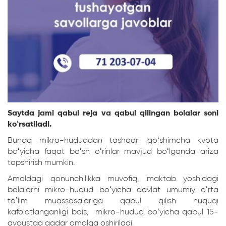
Saytda jami qabul reja va qabul qilingan bolalar soni
ko‘rsatiladi.
Bunda mikro-hududdan tashqari qo‘shimcha kvota
bo‘yicha faqat bo‘sh o‘rinlar mavjud bo‘lganda ariza
topshirish mumkin.
Amaldagi qonunchilikka muvofiq, maktab yoshidagi
bolalarni mikro-hudud bo‘yicha davlat umumiy o‘rta
taʼlim muassasalariga qabul qilish huquqi
kafolatlanganligi bois, mikro-hudud bo‘yicha qabul 15-
avgustga qadar amalga oshiriladi.