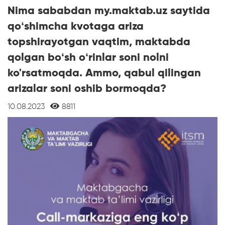
Nima sababdan my.maktab.uz saytida
qo‘shimcha kvotaga ariza
topshirayotgan vaqtim, maktabda
qolgan bo‘sh o‘rinlar soni nolni
ko'rsatmoqda. Ammo, qabul qilingan
arizalar soni oshib bormoqda?
10.08.2023
8811