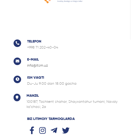
TELEFON
+998 71 202-40-04
E-MAIL
info@itsm.uz
ISH VAQTI
Du-Ju 9:00 dan 18:00 gacha
MANZIL
100187, Tоshkent shahar, Shayxontohur tumani, Navoiy
ko‘chasi, 2a
BIZ IJTIMOIY TARMOQLARDA