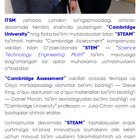
ITSM
jamoasi London koʻrgazmasidagi ishtiroki
davomida Kembrij shahrida joylashgan
“Cambridge
University”
ning fizika boʻlimi mutaxassislari bilan
“STEAM”
taʼlimoti hamda “Cambridge Assessment” kompaniyasi
vakillari bilan Oʻzbekistonda
“STEM”
—
“Science
Technology Engineering Math”
taʼlimi mavzusiga
bagʻishlangan bir qator muhokama uchrashuvlarini
oʻtkazdilar.
“Cambridge Assessment”
vakillari orasida Yevropa va
Osiyo mintaqasidagi islohotlar boʻlimi boshligʻi — Steve
King, oʻquv dasturlari va oʻquv materiallari boʻlimi boshligʻi
— Daniel Morish, taʼlim texnologiyalari boʻlimi boshligʻi va
“Cambridge University” professori — Julia Citron xonim va
boshqalar ishtirok etdilar.
Uchrashuvlar davomida
“STEAM”
tashabbuslari orqali
yurtimizga koʻproq innovatsiya loyihalarini olib kelish
uchun mavjud taʼlim usullarini takomillashtirish va inson