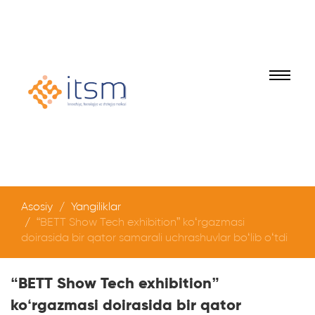
Asosiy
Yangiliklar
“BETT Show Tech exhibition” koʻrgazmasi
doirasida bir qator samarali uchrashuvlar boʻlib oʻtdi
“BETT Show Tech exhibition”
koʻrgazmasi doirasida bir qator