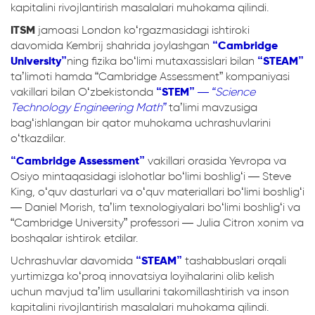
kapitalini rivojlantirish masalalari muhokama qilindi.
ITSM
jamoasi London koʻrgazmasidagi ishtiroki
davomida Kembrij shahrida joylashgan
“Cambridge
University”
ning fizika boʻlimi mutaxassislari bilan
“STEAM”
taʼlimoti hamda “Cambridge Assessment” kompaniyasi
vakillari bilan Oʻzbekistonda
“STEM”
—
“Science
Technology Engineering Math”
taʼlimi mavzusiga
bagʻishlangan bir qator muhokama uchrashuvlarini
oʻtkazdilar.
“Cambridge Assessment”
vakillari orasida Yevropa va
Osiyo mintaqasidagi islohotlar boʻlimi boshligʻi — Steve
King, oʻquv dasturlari va oʻquv materiallari boʻlimi boshligʻi
— Daniel Morish, taʼlim texnologiyalari boʻlimi boshligʻi va
“Cambridge University” professori — Julia Citron xonim va
boshqalar ishtirok etdilar.
Uchrashuvlar davomida
“STEAM”
tashabbuslari orqali
yurtimizga koʻproq innovatsiya loyihalarini olib kelish
uchun mavjud taʼlim usullarini takomillashtirish va inson
kapitalini rivojlantirish masalalari muhokama qilindi.