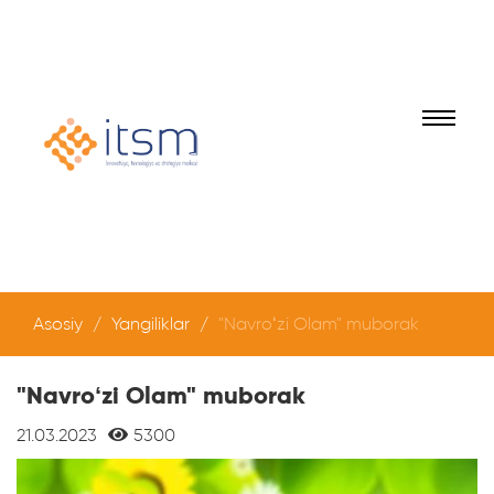
Asosiy
Yangiliklar
"Navroʻzi Olam" muborak
"Navroʻzi Olam" muborak
21.03.2023
5300