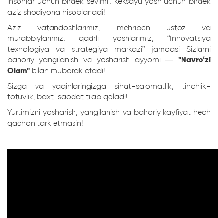
insonlar uchun birdek sevimli, keksayu yosh uchun birdek
aziz shodiyona hisoblanadi!
Aziz vatandoshlarimiz, mehribon ustoz va
murabbiylarimiz, qadrli yoshlarimiz, “Innovatsiya
texnologiya va strategiya markazi” jamoasi Sizlarni
bahoriy yangilanish va yosharish ayyomi —
"Navroʻzi
Olam"
bilan muborak etadi!
Sizga va yaqinlaringizga sihat-salomatlik, tinchlik-
totuvlik, baxt-saodat tilab qoladi!
Yurtimizni yosharish, yangilanish va bahoriy kayfiyat hech
qachon tark etmasin!