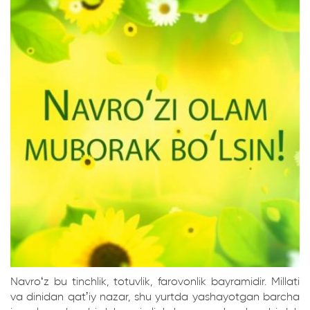
Navroʻz bu tinchlik, totuvlik, farovonlik bayramidir. Millati
va dinidan qatʼiy nazar, shu yurtda yashayotgan barcha