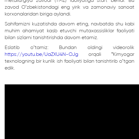
metallurgiya zavodi (TMZ) faoliyatiga start berildi. Bu
zavod Oʻzbekistondagi eng yirik va zamonaviy sanoat
korxonalaridan biriga aylandi.
Sahifamizni kuzatishda davom eting, navbatda shu kabi
muhim ahamiyat kasb etuvchi mutaxassisliklar faoliyati
bilan sizlarni tanishtirishda davom etamiz.
Eslatib oʻtamiz: Bundan oldingi videorolik
https://youtu.be/UaZXU4N-OJg
orqali “Kimyogar
texnologning bir kunlik ish faoliyati bilan tanishtirib oʻtgan
edik.