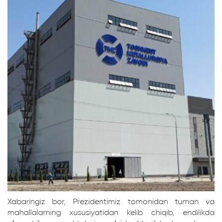
Xabaringiz bor, Prezidentimiz tomonidan tuman va
mahallalarning xususiyatidan kelib chiqib, endilikda