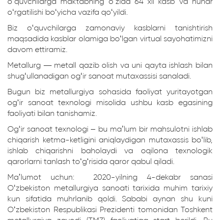
oʻquvchilarga maktabning oʻzida 64 xil kasb va hunar
oʻrgatilishi boʻyicha vazifa qoʻyildi.
Biz oʻquvchilarga zamonaviy kasblarni tanishtirish
maqsadida kasblar olamiga boʻlgan virtual sayohatimizni
davom ettiramiz.
Metallurg — metall qazib olish va uni qayta ishlash bilan
shugʻullanadigan ogʻir sanoat mutaxassisi sanaladi.
Bugun biz metallurgiya sohasida faoliyat yuritayotgan
ogʻir sanoat texnologi misolida ushbu kasb egasining
faoliyati bilan tanishamiz.
Ogʻir sanoat texnologi – bu maʼlum bir mahsulotni ishlab
chiqarish ketma-ketligini aniqlaydigan mutaxassis boʻlib,
ishlab chiqarishni baholaydi va oqilona texnologik
qarorlarni tanlash toʻgʻrisida qaror qabul qiladi.
Maʼlumot uchun: 2020-yilning 4-dekabr sanasi
Oʻzbekiston metallurgiya sanoati tarixida muhim tarixiy
kun sifatida muhrlanib qoldi. Sababi aynan shu kuni
Oʻzbekiston Respublikasi Prezidenti tomonidan Toshkent