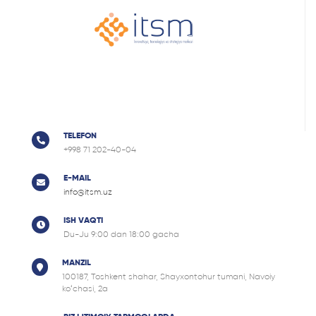
TELEFON
+998 71 202-40-04
E-MAIL
info@itsm.uz
ISH VAQTI
Du-Ju 9:00 dan 18:00 gacha
MANZIL
100187, Tоshkent shahar, Shayxontohur tumani, Navoiy
ko‘chasi, 2a