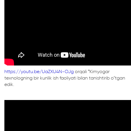
https://youtu.be/UaZXU4N-OJg
orqali “Kimyogar
texnologning bir kunlik ish faoliyati bilan tanishtirib oʻtgan
edik.