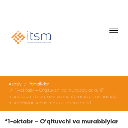
Asosiy
Yangiliklar
“1-oktabr – O‘qituvchi va murabbiylar kuni”
munosabati bilan, aziz va muhtarama ustoz hamda
murabbiylar uchun maxsus video tabrik!
“1-oktabr – O‘qituvchi va murabbiylar