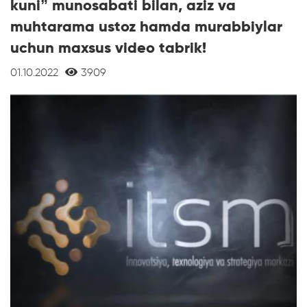
kuni” munosabati bilan, aziz va
muhtarama ustoz hamda murabbiylar
uchun maxsus video tabrik!
01.10.2022
3909