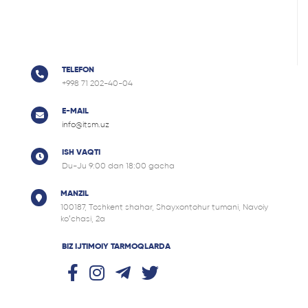
TELEFON
+998 71 202-40-04
E-MAIL
info@itsm.uz
ISH VAQTI
Du-Ju 9:00 dan 18:00 gacha
MANZIL
100187, Tоshkent shahar, Shayxontohur tumani, Navoiy
ko‘chasi, 2a
BIZ IJTIMOIY TARMOQLARDA