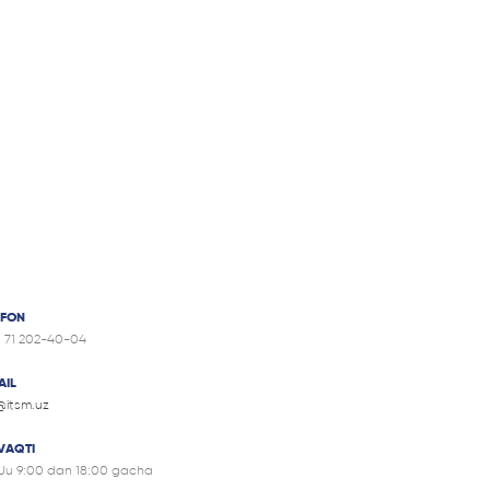
EFON
8 71 202-40-04
AIL
@itsm.uz
 VAQTI
Ju 9:00 dan 18:00 gacha