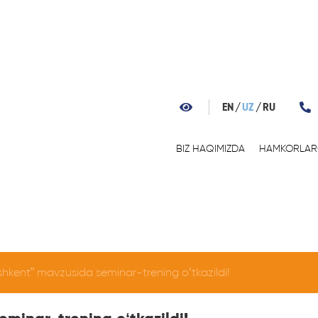
EN
UZ
RU
BIZ HAQIMIZDA
HAMKORLA
shkent” mavzusida seminar-trening o‘tkazildi!