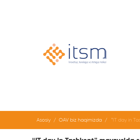
Asosiy
OAV biz haqimizda
“IT day in Ta