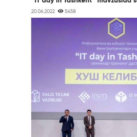
“IT day in Tashkent” mavzusida s
20.06.2022
5458