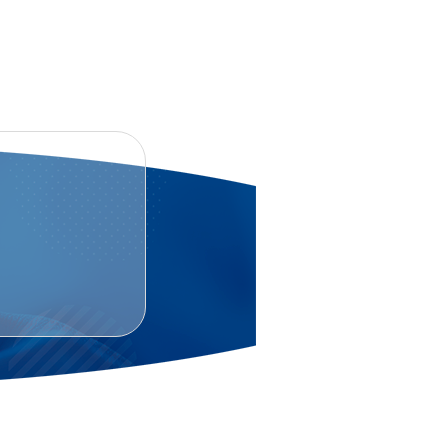
NG
KLDA YUBORISHINGIZ MUMKIN