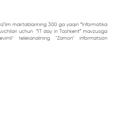
ʼlim maktablarining 300 ga yaqin “Informatika
tuvchilari uchun “IT day in Tashkent” mavzusiga
evimli" telekanalining "Zamon" informatsion