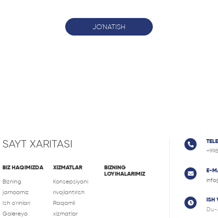
JO'NATISH
SAYT XARITASI
TEL
+99
BIZ HAQIMIZDA
XIZMATLAR
BIZNING
E-M
LOYIHALARIMIZ
info
Bizning
Konsepsiyani
jamoamiz
rivojlantirish
ISH
Ish o'rinlari
Raqamli
Du-
Galereya
xizmatlar