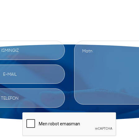
IZ BILAN BOG'LANI
ATLARINGIZNI YOKI FIKRINGIZNI USHBU SHA