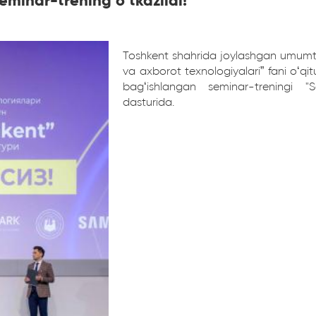
eminar-trening o‘tkazildi!
Toshkent shahrida joylashgan umumta
va axborot texnologiyalari” fani o‘qi
bag‘ishlangan seminar-treningi "S
dasturida.