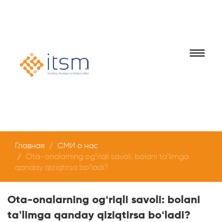
Главная
СМИ о нас
Ota-onalarning og‘riqli savoli: bolani ta’limga
qanday qiziqtirsa bo‘ladi?
Ota-onalarning og‘riqli savoli: bolani
ta’limga qanday qiziqtirsa bo‘ladi?