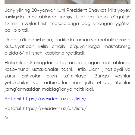
Joriy yilning 20-yanvar kuni Prezident Shavkat Mirziyoyev
raisligida maktablarda xorijiy tillar va kasb oʻrgatish
tizimini rivojlantirish masalalariga bagʻishlangan yigʻilish
boʻlib oʻtdi.
Unda taʼkidlanishicha, endilikda tuman va mahallalarning
xususiyatidan kelib chiqib, oʻquvchilarga maktabning
oʻzida 64 xil ishchi kasblar oʻrgatiladi.
Hokimliklar 2 mingdan ortiq tanlab olingan maktablarda
kasb-hunar ustaxonalari tashkil etib, ularni jihozlaydi va
zarur ashyolar bilan taʼminlaydi. Bunga yoshlar
yetakchilari va tadbirkorlar ham jalb etiladi, Yoshlar
jamgʻarmasidan mablagʻlar yoʻnaltiriladi.
Batafsil: https://president.uz/uz/lists/...
Batafsil: https://president.uz/uz/lists/...
">