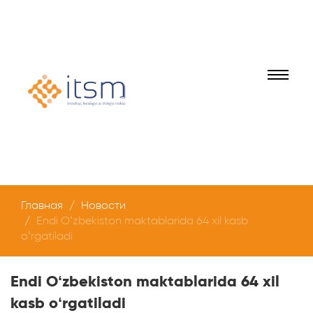
Главная
Новости
Endi Oʻzbekiston maktablarida 64 xil kasb
oʻrgatiladi
Endi Oʻzbekiston maktablarida 64 xil
kasb oʻrgatiladi