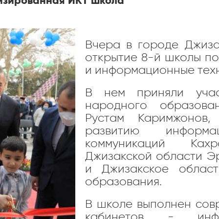
лизированная ИКТ школа
Вчера в городе Джиза
открытие 8-й школы п
и информационные тех
В нем приняли учас
народного образован
Рустам Каримжонов,
развитию информ
коммуникаций Ка
Джизакской области 
и Джизакское област
образования.
В школе выполнен сов
кабинетов - инфор