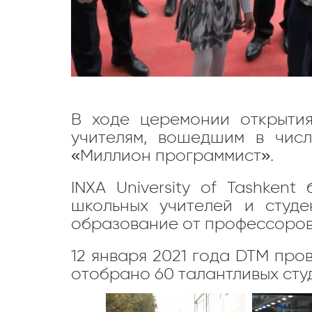
В ходе церемонии открыти
учителям, вошедшим в чис
«Миллион программист».
INXA University of Tashken
школьных учителей и студ
образование от профессоров 
12 января 2021 года DTM про
отобрано 60 талантливых сту