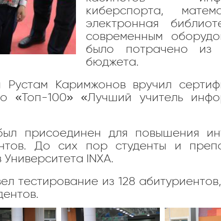
киберспорта, матема
электронная библиот
современным оборудо
было потрачено из м
бюджета.
я Рустам Каримжонов вручил сертиф
ло «Топ-100» «Лучший учитель инфо
t был присоединен для повышения и
ентов. До сих пор студенты и преп
Университета INXA.
вел тестирование из 128 абитуриентов
дентов.