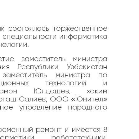
к состоялось торжественное
о специальности информатика
нологии.
тие заместитель министра
ия Республики Узбекистан
 заместитель министра по
ационных технологий и
храмон Юлдашев, хаким
Эргаш Салиев, ООО «Юнител»
ное управление народного
ременный ремонт и имеется 8
матики, робототехники,