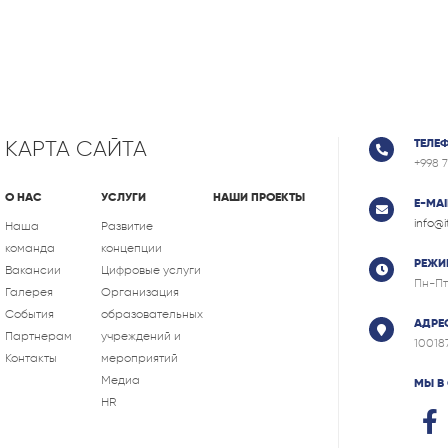
КАРТА САЙТА
ТЕЛЕ
+998 
О НАС
УСЛУГИ
НАШИ ПРОЕКТЫ
E-MAI
info@
Наша
Развитие
команда
концепции
РЕЖИ
Вакансии
Цифровые услуги
Пн-Пт
Галерея
Организация
События
образовательных
АДРЕ
Партнерам
учреждений и
10018
Контакты
мероприятий
Медиа
МЫ В
HR