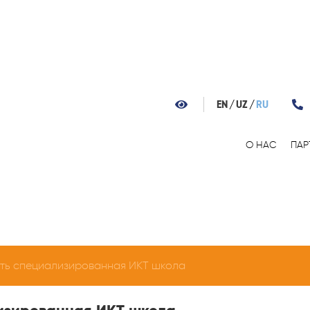
EN
UZ
RU
О НАС
ПАР
сть специализированная ИКТ школа