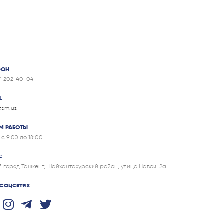
ФОН
71 202-40-04
L
itsm.uz
М РАБОТЫ
 с 9:00 до 18:00
С
7, город Ташкент, Шайхантахурский район, улица Навои, 2а.
 СОЦСЕТЯХ