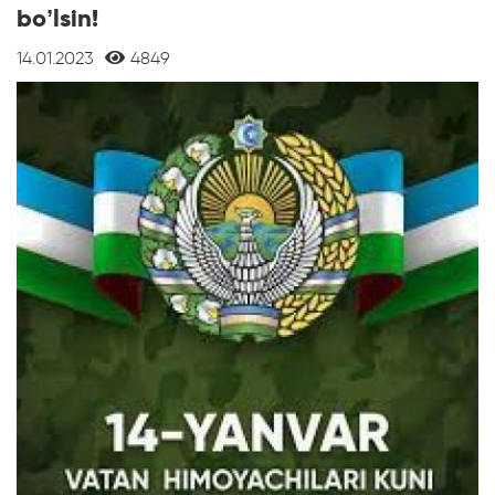
bo’lsin!
14.01.2023
4849