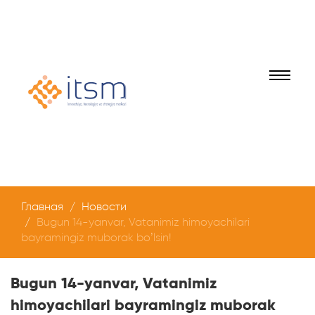
Главная
Новости
Bugun 14-yanvar, Vatanimiz himoyachilari
bayramingiz muborak bo’lsin!
Bugun 14-yanvar, Vatanimiz
himoyachilari bayramingiz muborak