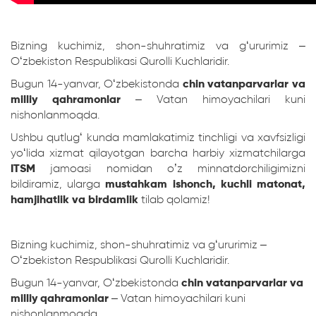
Bizning kuchimiz, shon-shuhratimiz va g‘ururimiz –
O‘zbekiston Respublikasi Qurolli Kuchlaridir.
Bugun 14-yanvar, O‘zbekistonda
chin vatanparvarlar va
milliy qahramonlar
– Vatan himoyachilari kuni
nishonlanmoqda.
Ushbu qutlug‘ kunda mamlakatimiz tinchligi va xavfsizligi
yo‘lida xizmat qilayotgan barcha harbiy xizmatchilarga
ITSM
jamoasi nomidan o’z minnatdorchiligimizni
bildiramiz, ularga
mustahkam ishonch, kuchli matonat,
hamjihatlik va birdamlik
tilab qolamiz!
Bizning kuchimiz, shon-shuhratimiz va g‘ururimiz –
O‘zbekiston Respublikasi Qurolli Kuchlaridir.
Bugun 14-yanvar, O‘zbekistonda
chin vatanparvarlar va
milliy qahramonlar
– Vatan himoyachilari kuni
nishonlanmoqda.