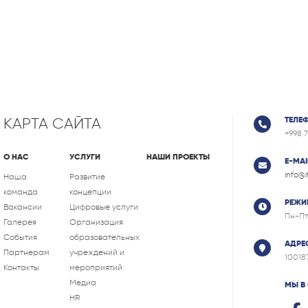
КАРТА САЙТА
ТЕЛЕ
+998 
О НАС
УСЛУГИ
НАШИ ПРОЕКТЫ
E-MAI
info@
Наша
Развитие
команда
концепции
РЕЖИ
Вакансии
Цифровые услуги
Пн-Пт
Галерея
Организация
События
образовательных
АДРЕ
Партнерам
учреждений и
10018
Контакты
мероприятий
Медиа
МЫ В
HR