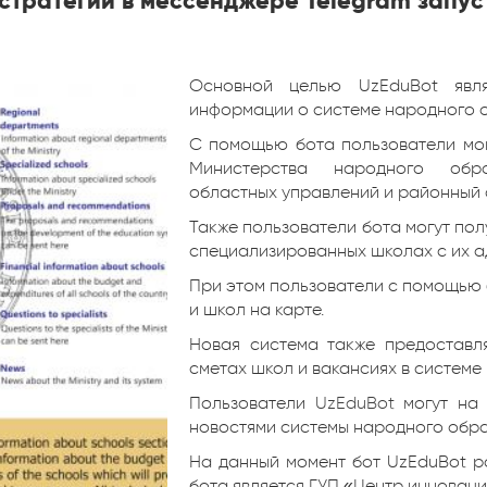
стратегии в мессенджере Telegram запус
Основной целью UzEduBot явля
информации о системе народного о
С помощью бота пользователи мо
Министерства народного обра
областных управлений и районный 
Также пользователи бота могут п
специализированных школах с их а
При этом пользователи с помощью 
и школ на карте.
Новая система также предоставл
сметах школ и вакансиях в системе
Пользователи
UzEduBot
могут на 
новостями системы народного обра
На данный момент бот UzEduBot р
бота является ГУП «Центр инновации