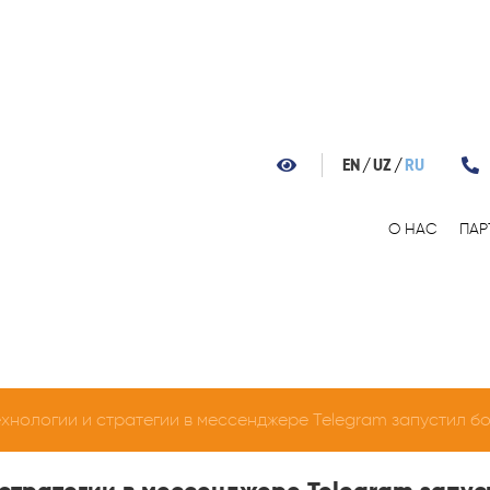
EN
UZ
RU
О НАС
ПАР
ехнологии и стратегии в мессенджере Telegram запустил б