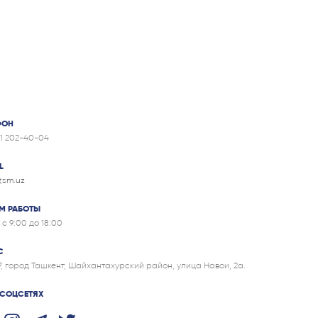
ФОН
71 202-40-04
L
itsm.uz
М РАБОТЫ
 с 9:00 до 18:00
С
7, город Ташкент, Шайхантахурский район, улица Навои, 2а.
 СОЦСЕТЯХ