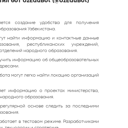
тил бот UzEduBot (@UzEduBot)
ется создание удобства для получения
бразования Узбекистана.
гут найти информацию и контактные данные
зования, республиканских учреждений,
отделений народного образования.
олучить информацию об общеобразовательных
дресами.
бота могут легко найти локацию организаций
яет информацию о проектах министерства,
 народного образования.
регулярной основе следить за последними
зования.
аботает в тестовом режиме. Разработчиками
, технологии и стратегии».